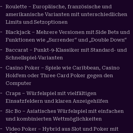
Roulette – Europäische, französische und
amerikanische Varianten mit unterschiedlichen
Limits und Setzoptionen
Blackjack – Mehrere Versionen mit Side Bets und
Funktionen wie „Surrender“ und „Double Down“
Baccarat – Punkt-9-Klassiker mit Standard- und
Schnellspiel-Varianten
Casino Poker – Spiele wie Caribbean, Casino
Hold’em oder Three Card Poker gegen den
Computer
Craps – Würfelspiel mit vielfältigen
Einsatzfeldern und klaren Anzeigehilfen
Sic Bo – Asiatisches Würfelspiel mit einfachen
und kombinierten Wettmöglichkeiten
Video Poker – Hybrid aus Slot und Poker mit