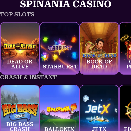
SPINANIA CASINO
TOP SLOTS
DEAD OR
BOOK OF
ALIVE
STARBURST
DEAD
P
CRASH & INSTANT
BIG BASS
CRASH
BALLONIX
JETX
F