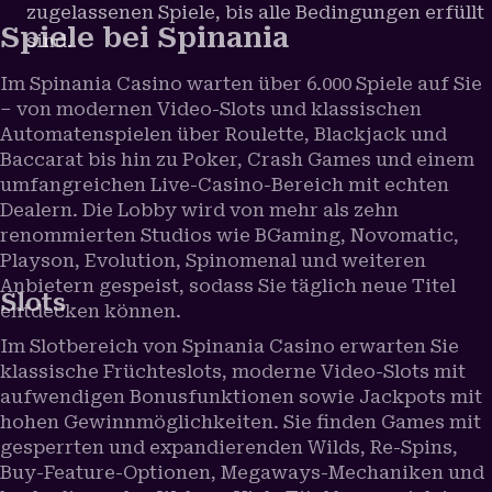
zugelassenen Spiele, bis alle Bedingungen erfüllt
Spiele bei Spinania
sind.
Im Spinania Casino warten über 6.000 Spiele auf Sie
– von modernen Video-Slots und klassischen
Automatenspielen über Roulette, Blackjack und
Baccarat bis hin zu Poker, Crash Games und einem
umfangreichen Live-Casino-Bereich mit echten
Dealern. Die Lobby wird von mehr als zehn
renommierten Studios wie BGaming, Novomatic,
Playson, Evolution, Spinomenal und weiteren
Anbietern gespeist, sodass Sie täglich neue Titel
Slots
entdecken können.
Im Slotbereich von Spinania Casino erwarten Sie
klassische Früchteslots, moderne Video-Slots mit
aufwendigen Bonusfunktionen sowie Jackpots mit
hohen Gewinnmöglichkeiten. Sie finden Games mit
gesperrten und expandierenden Wilds, Re-Spins,
Buy-Feature-Optionen, Megaways-Mechaniken und