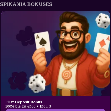
SPINANIA BONUSES
First Deposit Bonus
100% bis zu €500 + 150 FS