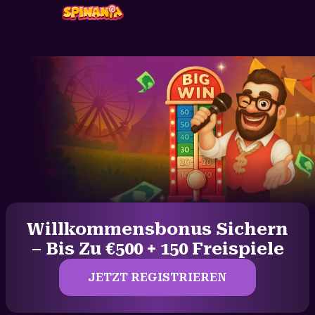
Willkommensbonus Sichern
– Bis Zu €500 + 150 Freispiele
JETZT REGISTRIEREN