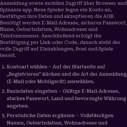
Anmeldung sowie mobilen Zugriff über Browser und
Spinania app. Neue Spieler legen ein Konto an,
bestätigen ihre Daten und akzeptieren die AGB.
Benötigt werden E-Mail-Adresse, sicheres Passwort,
Name, Geburtsdatum, Wohnadresse und
Telefonnummer. Anschließend erfolgt die
Bestätigung per Link oder Code, danach steht der
volle Zugriff auf Einzahlungen, Boni und Spiele
bereit.
Kontoart wählen – Auf der Startseite auf
„Registrieren“ klicken und die Art der Anmeldung
(E-Mail oder Mobilgerät) auswählen.
Basisdaten eingeben – Gültige E-Mail-Adresse,
starkes Passwort, Land und bevorzugte Währung
angeben.
Persönliche Daten ergänzen – Vollständigen
Namen, Geburtsdatum, Wohnadresse und