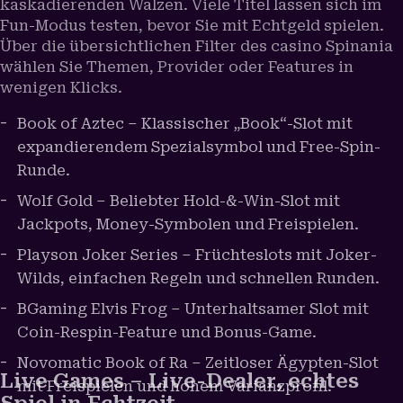
kaskadierenden Walzen. Viele Titel lassen sich im
Fun-Modus testen, bevor Sie mit Echtgeld spielen.
Über die übersichtlichen Filter des casino Spinania
wählen Sie Themen, Provider oder Features in
wenigen Klicks.
Book of Aztec – Klassischer „Book“-Slot mit
expandierendem Spezialsymbol und Free-Spin-
Runde.
Wolf Gold – Beliebter Hold-&-Win-Slot mit
Jackpots, Money-Symbolen und Freispielen.
Playson Joker Series – Früchteslots mit Joker-
Wilds, einfachen Regeln und schnellen Runden.
BGaming Elvis Frog – Unterhaltsamer Slot mit
Coin-Respin-Feature und Bonus-Game.
Novomatic Book of Ra – Zeitloser Ägypten-Slot
Live Games – Live-Dealer, echtes
mit Freispielen und hohem Varianzprofil.