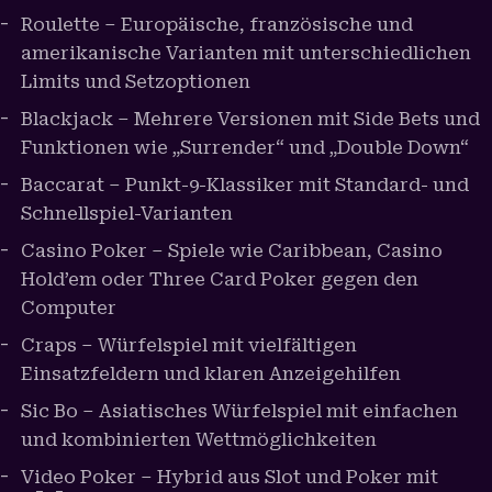
Roulette – Europäische, französische und
amerikanische Varianten mit unterschiedlichen
Limits und Setzoptionen
Blackjack – Mehrere Versionen mit Side Bets und
Funktionen wie „Surrender“ und „Double Down“
Baccarat – Punkt-9-Klassiker mit Standard- und
Schnellspiel-Varianten
Casino Poker – Spiele wie Caribbean, Casino
Hold’em oder Three Card Poker gegen den
Computer
Craps – Würfelspiel mit vielfältigen
Einsatzfeldern und klaren Anzeigehilfen
Sic Bo – Asiatisches Würfelspiel mit einfachen
und kombinierten Wettmöglichkeiten
Video Poker – Hybrid aus Slot und Poker mit