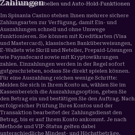
Zahlungen
Auszahlungs­tabellen und Auto-Hold-Funktionen
Im Spinania Casino stehen Ihnen mehrere sichere
Zahlungsarten zur Verfügung, damit Ein- und
Auszahlungen schnell und ohne Umwege
funktionieren. Sie können mit Kreditkarten (Visa
und Mastercard), klassischen Banküberweisungen,
E-Wallets wie Skrill und Neteller, Prepaid-Lösungen
wie Paysafecard sowie mit Kryptowährungen
zahlen. Einzahlungen werden in der Regel sofort
gutgeschrieben, sodass Sie direkt spielen können.
Für eine Auszahlung reichen wenige Schritte:
Melden Sie sich in Ihrem Konto an, wählen Sie im
Kassenbereich die Auszahlungsoption, geben Sie
den Betrag ein und bestätigen Sie den Auftrag. Nach
erfolgreicher Prüfung Ihres Kontos und der
Transaktion bearbeitet der Zahlungsdienst den
Betrag, bis er auf Ihrem Konto ankommt. Je nach
Methode und VIP-Status gelten dabei
unterschiedliche Mindest- und Höchstbeträge.