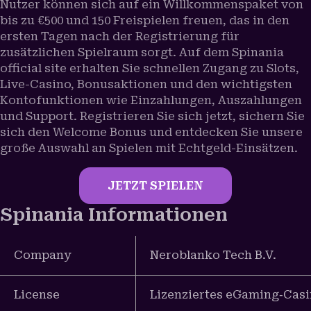
Nutzer können sich auf ein Willkommenspaket von
bis zu €500 und 150 Freispielen freuen, das in den
ersten Tagen nach der Registrierung für
zusätzlichen Spielraum sorgt. Auf dem Spinania
official site erhalten Sie schnellen Zugang zu Slots,
Live-Casino, Bonusaktionen und den wichtigsten
Kontofunktionen wie Einzahlungen, Auszahlungen
und Support. Registrieren Sie sich jetzt, sichern Sie
sich den Welcome Bonus und entdecken Sie unsere
große Auswahl an Spielen mit Echtgeld-Einsätzen.
JETZT SPIELEN
Spinania Informationen
Company
Neroblanko Tech B.V.
License
Lizenziertes eGaming‑Casino