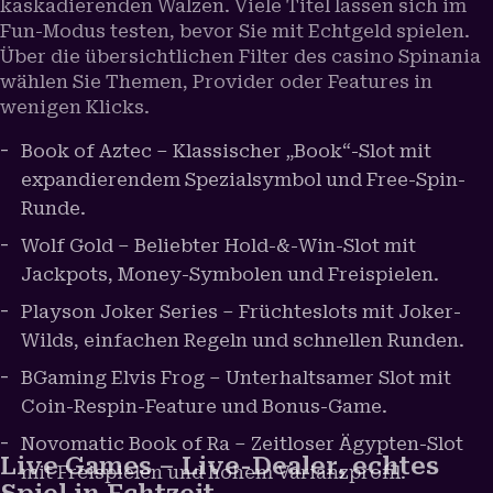
kaskadierenden Walzen. Viele Titel lassen sich im
Fun-Modus testen, bevor Sie mit Echtgeld spielen.
Über die übersichtlichen Filter des casino Spinania
wählen Sie Themen, Provider oder Features in
wenigen Klicks.
Book of Aztec – Klassischer „Book“-Slot mit
expandierendem Spezialsymbol und Free-Spin-
Runde.
Wolf Gold – Beliebter Hold-&-Win-Slot mit
Jackpots, Money-Symbolen und Freispielen.
Playson Joker Series – Früchteslots mit Joker-
Wilds, einfachen Regeln und schnellen Runden.
BGaming Elvis Frog – Unterhaltsamer Slot mit
Coin-Respin-Feature und Bonus-Game.
Novomatic Book of Ra – Zeitloser Ägypten-Slot
Live Games – Live-Dealer, echtes
mit Freispielen und hohem Varianzprofil.