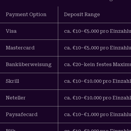
Payment Option
Deposit Range
Visa
ca. €10–€5.000 pro Einzahl
Mastercard
ca. €10–€5.000 pro Einzahl
Banküberweisung
ca. €20–kein festes Maxi
Skrill
ca. €10–€10.000 pro Einzah
Neteller
ca. €10–€10.000 pro Einzah
Paysafecard
ca. €10–€1.000 pro Einzahl