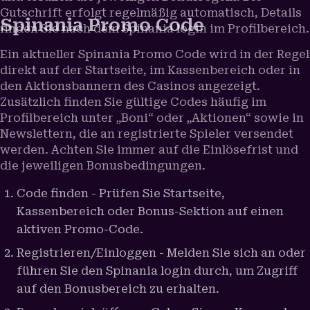
Gutschrift erfolgt regelmäßig automatisch, Details
Spinania Promo Code
finden Sie nach dem Spinania login im Profilbereich.
Ein aktueller Spinania Promo Code wird in der Regel
direkt auf der Startseite, im Kassenbereich oder in
den Aktionsbannern des Casinos angezeigt.
Zusätzlich finden Sie gültige Codes häufig im
Profilbereich unter „Boni“ oder „Aktionen“ sowie in
Newslettern, die an registrierte Spieler versendet
werden. Achten Sie immer auf die Einlösefrist und
die jeweiligen Bonusbedingungen.
Code finden - Prüfen Sie Startseite,
Kassenbereich oder Bonus-Sektion auf einen
aktiven Promo-Code.
Registrieren/Einloggen - Melden Sie sich an oder
führen Sie den Spinania login durch, um Zugriff
auf den Bonusbereich zu erhalten.