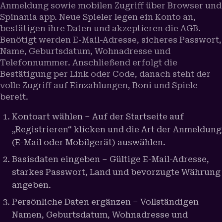
Anmeldung sowie mobilen Zugriff über Browser und
Spinania app. Neue Spieler legen ein Konto an,
bestätigen ihre Daten und akzeptieren die AGB.
Benötigt werden E-Mail-Adresse, sicheres Passwort,
Name, Geburtsdatum, Wohnadresse und
Telefonnummer. Anschließend erfolgt die
Bestätigung per Link oder Code, danach steht der
volle Zugriff auf Einzahlungen, Boni und Spiele
bereit.
Kontoart wählen – Auf der Startseite auf
„Registrieren“ klicken und die Art der Anmeldung
(E-Mail oder Mobilgerät) auswählen.
Basisdaten eingeben – Gültige E-Mail-Adresse,
starkes Passwort, Land und bevorzugte Währung
angeben.
Persönliche Daten ergänzen – Vollständigen
Namen, Geburtsdatum, Wohnadresse und