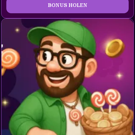
BONUS HOLEN