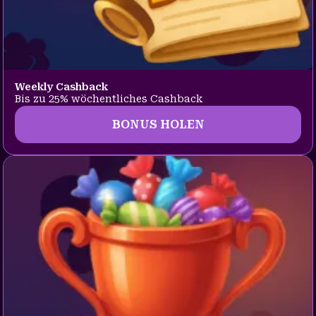
Weekly Cashback
Bis zu 25% wöchentliches Cashback
BONUS HOLEN