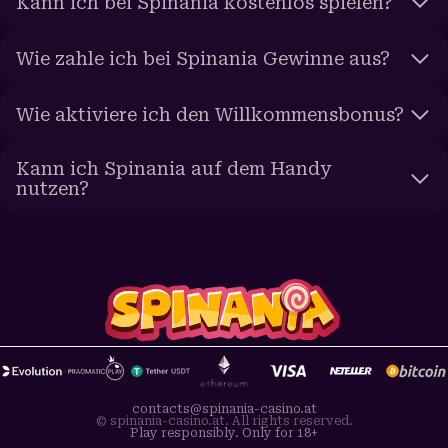
Kann ich bei Spinania kostenlos spielen?
Wie zahle ich bei Spinania Gewinne aus?
Wie aktiviere ich den Willkommensbonus?
Kann ich Spinania auf dem Handy
nutzen?
contacts@spinania-casino.at
© spinania-casino.at. All rights reserved.
Play responsibly. Only for 18+