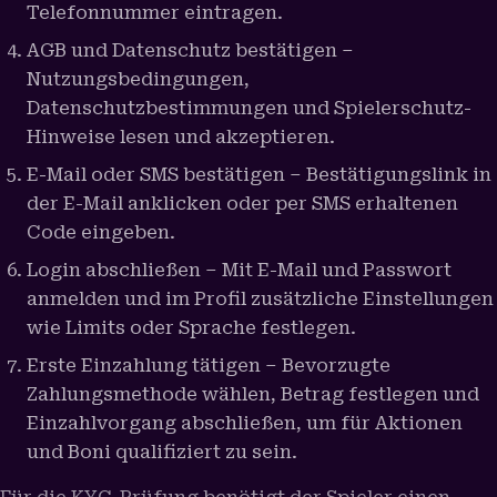
Telefonnummer eintragen.
AGB und Datenschutz bestätigen –
Nutzungsbedingungen,
Datenschutzbestimmungen und Spielerschutz-
Hinweise lesen und akzeptieren.
E-Mail oder SMS bestätigen – Bestätigungslink in
der E-Mail anklicken oder per SMS erhaltenen
Code eingeben.
Login abschließen – Mit E-Mail und Passwort
anmelden und im Profil zusätzliche Einstellungen
wie Limits oder Sprache festlegen.
Erste Einzahlung tätigen – Bevorzugte
Zahlungsmethode wählen, Betrag festlegen und
Einzahlvorgang abschließen, um für Aktionen
und Boni qualifiziert zu sein.