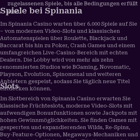
zugelassenen Spiele, bis alle Bedingungen erfüllt
Spiele bei Spinania
sind.
Im Spinania Casino warten über 6.000 Spiele auf Sie
– von modernen Video-Slots und klassischen
Automatenspielen über Roulette, Blackjack und
Baccarat bis hin zu Poker, Crash Games und einem
umfangreichen Live-Casino-Bereich mit echten
Dealern. Die Lobby wird von mehr als zehn
renommierten Studios wie BGaming, Novomatic,
Playson, Evolution, Spinomenal und weiteren
Anbietern gespeist, sodass Sie täglich neue Titel
Slots
entdecken können.
Im Slotbereich von Spinania Casino erwarten Sie
klassische Früchteslots, moderne Video-Slots mit
aufwendigen Bonusfunktionen sowie Jackpots mit
hohen Gewinnmöglichkeiten. Sie finden Games mit
gesperrten und expandierenden Wilds, Re-Spins,
Buy-Feature-Optionen, Megaways-Mechaniken und