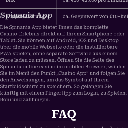
Blik
ca. €10–€2.000 pro Einzahl
Spinania App
Kryptowährungen
ca. Gegenwert von €10–ke
Die Spinania App bietet Ihnen das komplette
Casino-Erlebnis direkt auf Ihrem Smartphone oder
Tablet. Sie können auf Android, iOS und Desktop
über die mobile Webseite oder die installierbare
PWA spielen, ohne separate Software aus einem
Store laden zu müssen. Öffnen Sie die Seite des
Spinania online casino im mobilen Browser, wählen
Sie im Menü den Punkt „Casino App“ und folgen Sie
den Anweisungen, um das Symbol auf Ihrem
Startbildschirm zu speichern. So gelangen Sie
künftig mit einem Fingertipp zum Login, zu Spielen,
Boni und Zahlungen.
FAQ